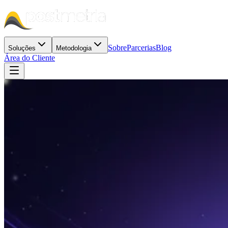
Sobre
Parcerias
Blog
Soluções
Metodologia
Área do Cliente